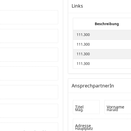
Links
Beschreibung
111.300
111.300
111.300
111.300
AnsprechpartnerIn
Titel
Vorname
Mag.
Harald
Adresse
Hauptplatz