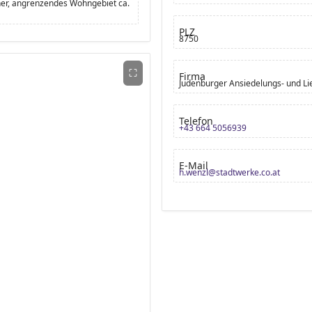
ner, angrenzendes Wohngebiet ca.
PLZ
8750
⛶
Firma
Judenburger Ansiedelungs- und L
Telefon
+43 664 5056939
E-Mail
h.wenzl@stadtwerke.co.at