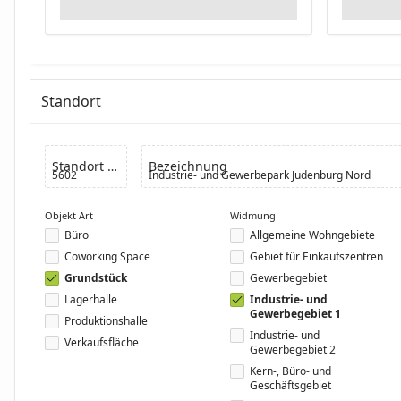
Standort
Standort Nr
Bezeichnung
5602
Industrie- und Gewerbepark Judenburg Nord
Objekt Art
Widmung
Büro
Allgemeine Wohngebiete
Coworking Space
Gebiet für Einkaufszentren
Grundstück
Gewerbegebiet
Lagerhalle
Industrie- und
Gewerbegebiet 1
Produktionshalle
Industrie- und
Verkaufsfläche
Gewerbegebiet 2
Kern-, Büro- und
Geschäftsgebiet