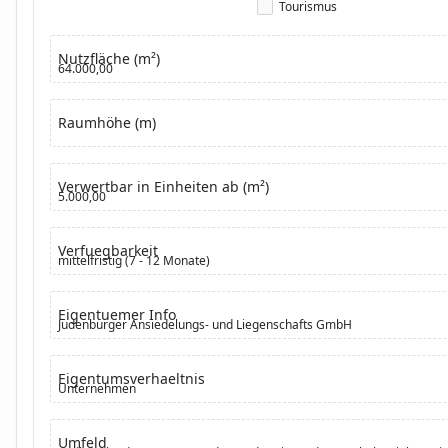
Tourismus
Nutzfläche (m²)
64.000,00
Raumhöhe (m)
Verwertbar in Einheiten ab (m²)
5.000,00
Verfuegbarkeit
mittelfristig (7 - 12 Monate)
Eigentuemer Info
Judenburger Ansiedelungs- und Liegenschafts GmbH
Eigentumsverhaeltnis
Unternehmen
Umfeld