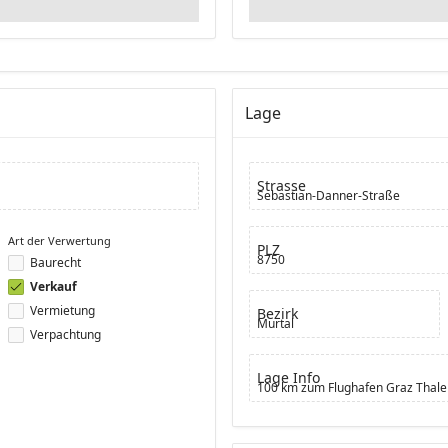
Lage
Strasse
Sebastian-Danner-Straße
Art der Verwertung
PLZ
8750
Baurecht
Verkauf
Vermietung
Bezirk
Murtal
Verpachtung
Lage Info
100 km zum Flughafen Graz Thale