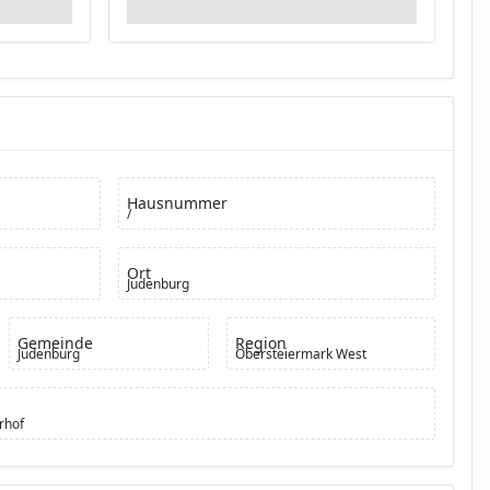
Hausnummer
/
Ort
Judenburg
Gemeinde
Region
Judenburg
Obersteiermark West
rhof