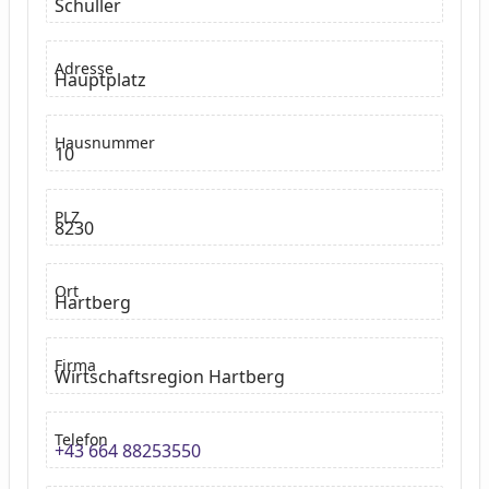
Schuller
Adresse
Hauptplatz
Hausnummer
10
PLZ
8230
Ort
Hartberg
Firma
Wirtschaftsregion Hartberg
Telefon
+43 664 88253550