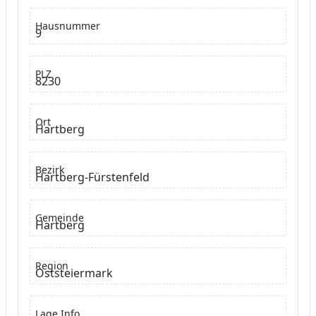
Hausnummer
9
PLZ
8230
Ort
Hartberg
Bezirk
Hartberg-Fürstenfeld
Gemeinde
Hartberg
Region
Oststeiermark
Lage Info