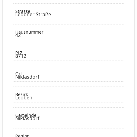
Strasse
Leobner Straße
Hausnummer
42
PLZ
8712
Ort
Niklasdorf
Bezirk
Leoben
Gemeinde
Niklasdorf
Region