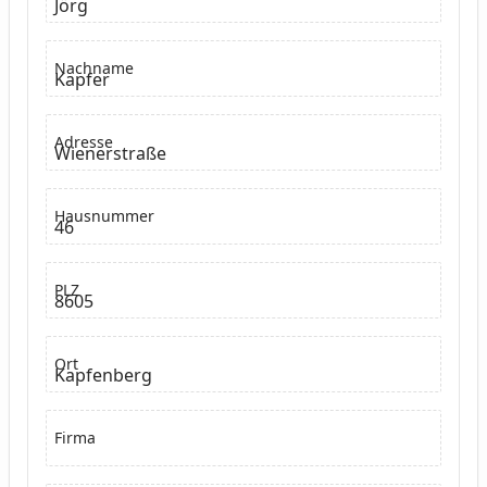
Jörg
Nachname
Kapfer
Adresse
Wienerstraße
Hausnummer
46
PLZ
8605
Ort
Kapfenberg
Firma