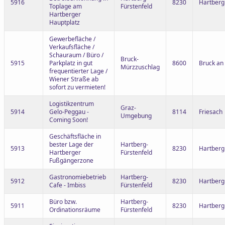
5916
8230
Hartberg
Toplage am
Fürstenfeld
Hartberger
Hauptplatz
Gewerbefläche /
Verkaufsfläche /
Schauraum / Büro /
Bruck-
5915
Parkplatz in gut
8600
Bruck an
Mürzzuschlag
frequentierter Lage /
Wiener Straße ab
sofort zu vermieten!
Logistikzentrum
Graz-
5914
Gelo-Peggau -
8114
Friesach
Umgebung
Coming Soon!
Geschäftsfläche in
bester Lage der
Hartberg-
5913
8230
Hartberg
Hartberger
Fürstenfeld
Fußgängerzone
Gastronomiebetrieb
Hartberg-
5912
8230
Hartberg
Cafe - Imbiss
Fürstenfeld
Büro bzw.
Hartberg-
5911
8230
Hartberg
Ordinationsräume
Fürstenfeld