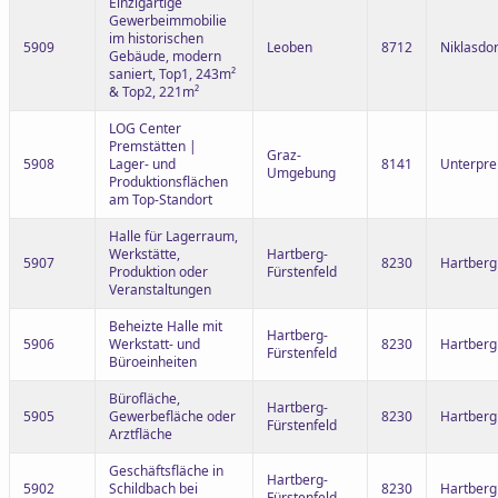
Einzigartige
Gewerbeimmobilie
im historischen
5909
Leoben
8712
Niklasdor
Gebäude, modern
saniert, Top1, 243m²
& Top2, 221m²
LOG Center
Premstätten |
Graz-
5908
Lager- und
8141
Unterpre
Umgebung
Produktionsflächen
am Top-Standort
Halle für Lagerraum,
Werkstätte,
Hartberg-
5907
8230
Hartberg
Produktion oder
Fürstenfeld
Veranstaltungen
Beheizte Halle mit
Hartberg-
5906
Werkstatt- und
8230
Hartberg
Fürstenfeld
Büroeinheiten
Bürofläche,
Hartberg-
5905
Gewerbefläche oder
8230
Hartberg
Fürstenfeld
Arztfläche
Geschäftsfläche in
Hartberg-
5902
Schildbach bei
8230
Hartber
Fürstenfeld