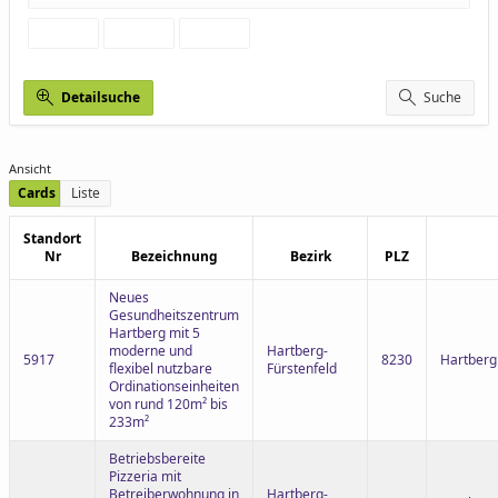
Detailsuche
Suche
Ansicht
Cards
Liste
Standort
Nr
Bezeichnung
Bezirk
PLZ
Neues
Gesundheitszentrum
Hartberg mit 5
moderne und
Hartberg-
5917
8230
Hartberg
flexibel nutzbare
Fürstenfeld
Ordinationseinheiten
von rund 120m² bis
233m²
Betriebsbereite
Pizzeria mit
Betreiberwohnung in
Hartberg-