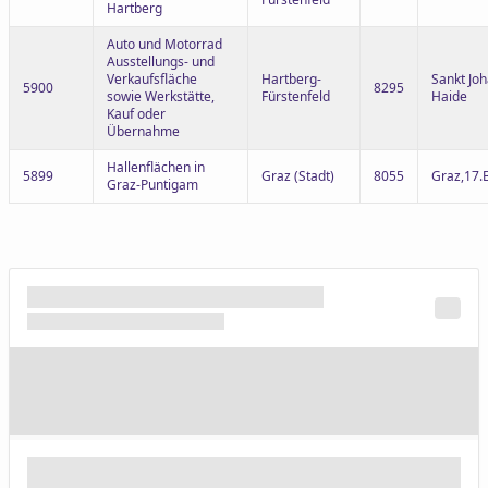
Hartberg
Auto und Motorrad
Ausstellungs- und
Verkaufsfläche
Hartberg-
Sankt Joh
5900
8295
sowie Werkstätte,
Fürstenfeld
Haide
Kauf oder
Übernahme
Hallenflächen in
5899
Graz (Stadt)
8055
Graz,17.
Graz-Puntigam