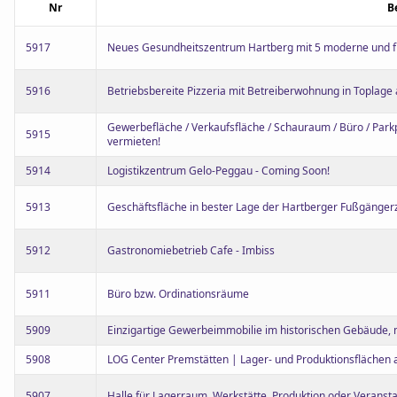
Nr
B
5917
Neues Gesundheitszentrum Hartberg mit 5 moderne und fl
5916
Betriebsbereite Pizzeria mit Betreiberwohnung in Toplag
Gewerbefläche / Verkaufsfläche / Schauraum / Büro / Parkpl
5915
vermieten!
5914
Logistikzentrum Gelo-Peggau - Coming Soon!
5913
Geschäftsfläche in bester Lage der Hartberger Fußgänge
5912
Gastronomiebetrieb Cafe - Imbiss
5911
Büro bzw. Ordinationsräume
5909
Einzigartige Gewerbeimmobilie im historischen Gebäude, 
5908
LOG Center Premstätten | Lager- und Produktionsflächen 
5907
Halle für Lagerraum, Werkstätte, Produktion oder Veranst