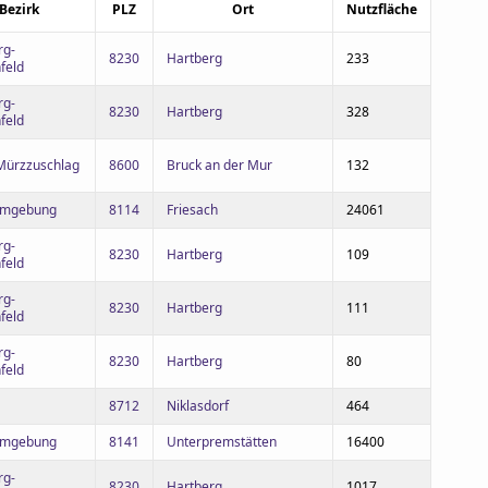
Bezirk
PLZ
Ort
Nutzfläche
rg-
8230
Hartberg
233
feld
rg-
8230
Hartberg
328
feld
Mürzzuschlag
8600
Bruck an der Mur
132
Umgebung
8114
Friesach
24061
rg-
8230
Hartberg
109
feld
rg-
8230
Hartberg
111
feld
rg-
8230
Hartberg
80
feld
8712
Niklasdorf
464
Umgebung
8141
Unterpremstätten
16400
rg-
8230
Hartberg
1017