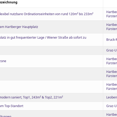
ezeichnung
Hartbe
exibel nutzbare Ordinationseinheiten von rund 120m² bis 233m²
Fürsten
Hartbe
e am Hartberger Hauptplatz
Fürsten
atz in gut frequentierter Lage / Wiener Straße ab sofort zu
Bruck-
Graz-
Hartbe
rzone
Fürsten
Hartbe
Fürsten
Hartbe
Fürsten
modern saniert, Top1, 243m² & Top2, 221m²
Leoben
am Top-Standort
Graz-
Hartbe
altungen