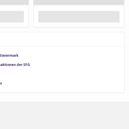
Steiermark
saktionen der SFG
az