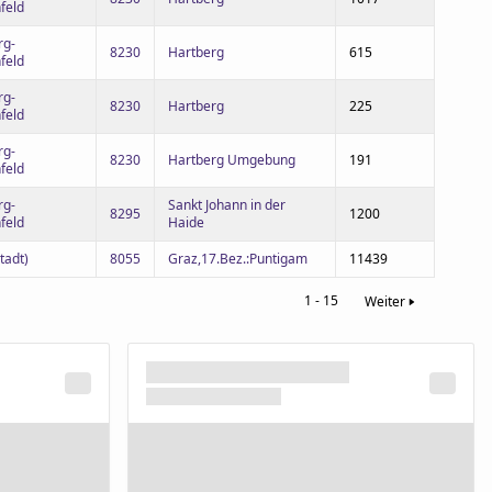
feld
rg-
8230
Hartberg
615
feld
rg-
8230
Hartberg
225
feld
rg-
8230
Hartberg Umgebung
191
feld
rg-
Sankt Johann in der
8295
1200
feld
Haide
tadt)
8055
Graz,17.Bez.:Puntigam
11439
1 - 15
Weiter