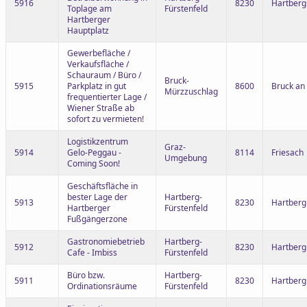
5916
8230
Hartberg
Toplage am
Fürstenfeld
Hartberger
Hauptplatz
Gewerbefläche /
Verkaufsfläche /
Schauraum / Büro /
Bruck-
5915
Parkplatz in gut
8600
Bruck an
Mürzzuschlag
frequentierter Lage /
Wiener Straße ab
sofort zu vermieten!
Logistikzentrum
Graz-
5914
Gelo-Peggau -
8114
Friesach
Umgebung
Coming Soon!
Geschäftsfläche in
bester Lage der
Hartberg-
5913
8230
Hartberg
Hartberger
Fürstenfeld
Fußgängerzone
Gastronomiebetrieb
Hartberg-
5912
8230
Hartberg
Cafe - Imbiss
Fürstenfeld
Büro bzw.
Hartberg-
5911
8230
Hartberg
Ordinationsräume
Fürstenfeld