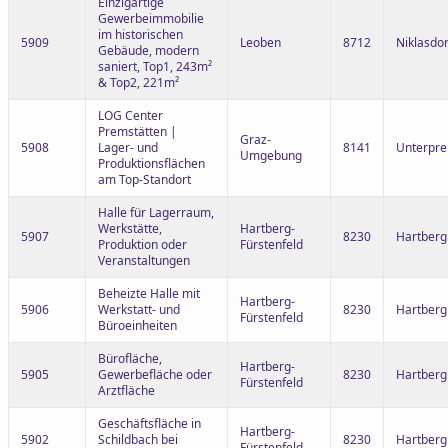
Einzigartige
Gewerbeimmobilie
im historischen
5909
Leoben
8712
Niklasdor
Gebäude, modern
saniert, Top1, 243m²
& Top2, 221m²
LOG Center
Premstätten |
Graz-
5908
Lager- und
8141
Unterpre
Umgebung
Produktionsflächen
am Top-Standort
Halle für Lagerraum,
Werkstätte,
Hartberg-
5907
8230
Hartberg
Produktion oder
Fürstenfeld
Veranstaltungen
Beheizte Halle mit
Hartberg-
5906
Werkstatt- und
8230
Hartberg
Fürstenfeld
Büroeinheiten
Bürofläche,
Hartberg-
5905
Gewerbefläche oder
8230
Hartberg
Fürstenfeld
Arztfläche
Geschäftsfläche in
Hartberg-
5902
Schildbach bei
8230
Hartber
Fürstenfeld