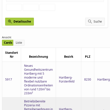
Detailsuche
Suche
Ansicht
Cards
Liste
Standort
Nr
Bezeichnung
Bezirk
PLZ
Neues
Gesundheitszentrum
Hartberg mit 5
moderne und
Hartberg-
5917
8230
Hartberg
flexibel nutzbare
Fürstenfeld
Ordinationseinheiten
von rund 120m² bis
233m²
Betriebsbereite
Pizzeria mit
Betreiberwohnung in
Hartberg-