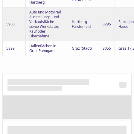
Hartberg
Auto und Motorrad
Ausstellungs- und
Verkaufsfläche
Hartberg-
Sankt Joh
5900
8295
sowie Werkstätte,
Fürstenfeld
Haide
Kauf oder
Übernahme
Hallenflächen in
5899
Graz (Stadt)
8055
Graz,17.
Graz-Puntigam